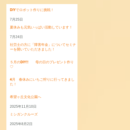
DIYでロボット作りに挑戦！
7月25日
夏休みも元気いっぱい活動しています！
7月24日
社労士の方に「障害年金」についてセミナ
ーを開いていただきました！
5月27日
５月のDIY!! 母の日のプレゼント作り
♡
5月7日
4月 春休みにいちご狩りに行ってきまし
た！
4月15日
希望ヶ丘文化公園へ
2025年11月10日
ミシガンクルーズ
2025年8月2日