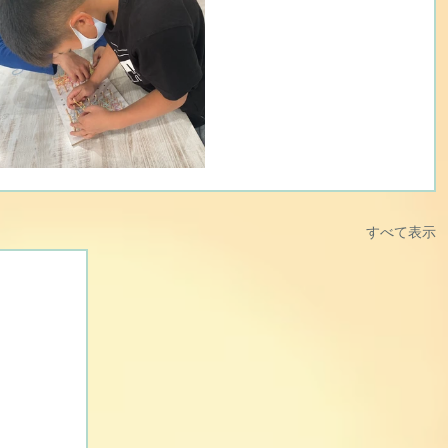
すべて表示