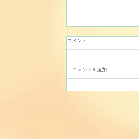
コメント
コメントを追加…
DIYでロボット作りに挑