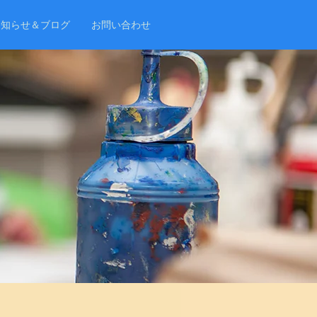
お知らせ＆ブログ
お問い合わせ