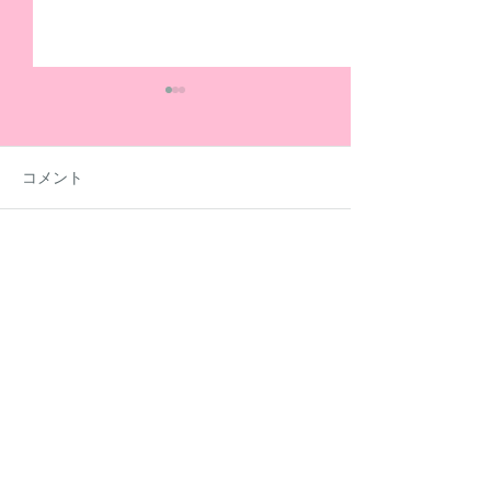
コメント
コメントを追加…
夏休みも元気いっぱい活
社労士の方に「
動しています！
金」についてセ
開いていただき
​放課後等デイサービス
(フルール)
Flurei
075-644-5715
お電話での受付時間