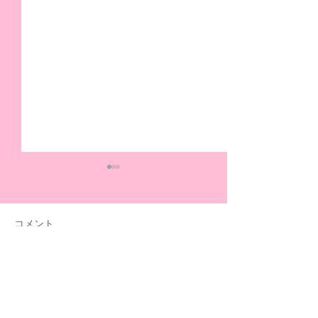
コメント
コメントを追加…
夏休みも元気いっぱい活
社労士の方に「
動しています！
金」についてセ
開いていただき