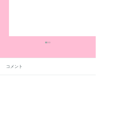
コメント
コメントを追加…
夏休みも元気いっぱい活
社労士の方に「
動しています！
金」についてセ
開いていただき
​放課後等デイサービス
(フルール)
Flurei
075-644-5715