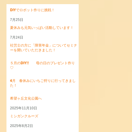
DIYでロボット作りに挑戦！
7月25日
夏休みも元気いっぱい活動しています！
7月24日
社労士の方に「障害年金」についてセミナ
ーを開いていただきました！
5月27日
５月のDIY!! 母の日のプレゼント作り
♡
5月7日
4月 春休みにいちご狩りに行ってきまし
た！
4月15日
希望ヶ丘文化公園へ
2025年11月10日
ミシガンクルーズ
2025年8月2日