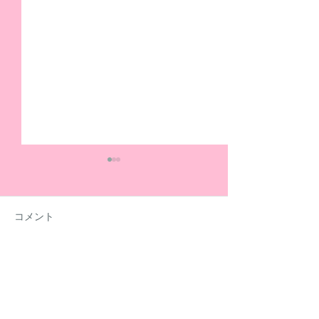
コメント
コメントを追加…
夏休みも元気いっぱい活
社労士の方に「
動しています！
金」についてセ
開いていただき