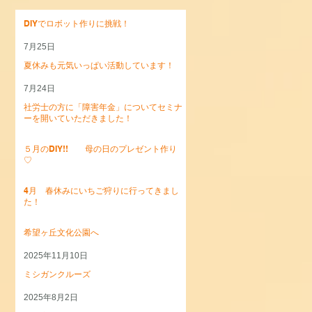
DIYでロボット作りに挑戦！
7月25日
夏休みも元気いっぱい活動しています！
7月24日
社労士の方に「障害年金」についてセミナ
ーを開いていただきました！
5月27日
５月のDIY!! 母の日のプレゼント作り
♡
5月7日
4月 春休みにいちご狩りに行ってきまし
た！
4月15日
希望ヶ丘文化公園へ
2025年11月10日
ミシガンクルーズ
2025年8月2日