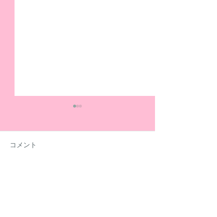
コメント
コメントを追加…
夏休みも元気いっぱい活
社労士の方に「
動しています！
金」についてセ
開いていただき